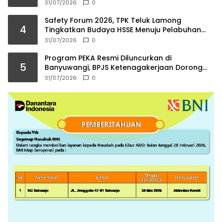
2026
31/07/2026
0
Safety Forum 2026, TPK Teluk Lamong
4
Tingkatkan Budaya HSSE Menuju Pelabuhan
Berkelas Dunia
31/07/2026
0
Program PEKA Resmi Diluncurkan di
5
Banyuwangi, BPJS Ketenagakerjaan Dorong
Ahli Waris Jadi Wirausaha
31/07/2026
0