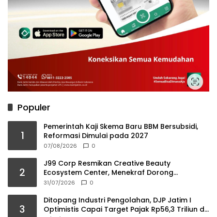
Populer
Pemerintah Kaji Skema Baru BBM Bersubsidi,
1
Reformasi Dimulai pada 2027
07/08/2026
0
J99 Corp Resmikan Creative Beauty
2
Ecosystem Center, Menekraf Dorong
Ekosistem Industri Kreatif
31/07/2026
0
Ditopang Industri Pengolahan, DJP Jatim I
3
Optimistis Capai Target Pajak Rp56,3 Triliun di