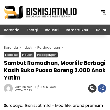
Langsung
ke
konten
Beranda
Energi
Industri
Infrastruktur
Keuang
Beranda
Industri
Perdagangan
Headline
Industri
Perdagangan
Sambut Ramadhan, Moorlife Berbagi
Kasih Buka Puasa Bareng 2.000 Anak
Yatim
Adminbisnis
3 Min Baca
07/04/2023
Surabaya, BisnisJatim.Id – Moorlife, brand premium