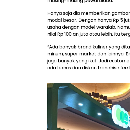
masing-masing pewaralaba.
Hanya saja dia memberikan gambar
modal besar. Dengan hanya Rp 5 j
usaha dengan model waralab. Nam
nilai Rp 100 an juta atau lebih. Itu t
“Ada banyak brand kuliner yang ditaw
minum, super market dan lainnya. B
juga banyak yang ikut. Jadi custom
ada bonus dan diskon franchise fee h