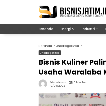
Langsung
ke
konten
Beranda
Energi
Industri
Beranda
Uncategorized
Uncategorized
Bisnis Kuliner Pal
Usaha Waralaba M
Adminbisnis
3 Min Baca
10/09/2022