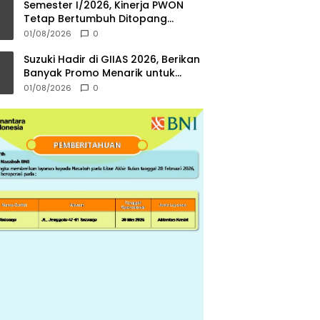
Semester I/2026, Kinerja PWON
Tetap Bertumbuh Ditopang
Reccurring Income
01/08/2026
0
Suzuki Hadir di GIIAS 2026, Berikan
Banyak Promo Menarik untuk
Konsumen
01/08/2026
0