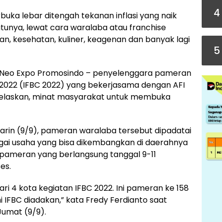
4
uka lebar ditengah tekanan inflasi yang naik
atunya, lewat cara waralaba atau franchise
kan, kesehatan, kuliner, keagenan dan banyak lagi
5
 PT Neo Expo Promosindo – penyelenggara pameran
 2022 (IFBC 2022) yang bekerjasama dengan AFI
enjelaskan, minat masyarakat untuk membuka
arin (9/9), pameran waralaba tersebut dipadatai
ai usaha yang bisa dikembangkan di daerahnya
n pameran yang berlangsung tanggal 9-11
es.
i 4 kota kegiatan IFBC 2022. Ini pameran ke 158
 IFBC diadakan,” kata Fredy Ferdianto saat
Jumat (9/9).