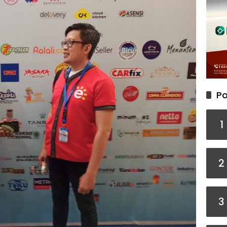
Po
1
2
3