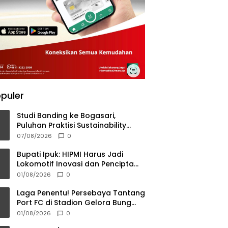
puler
Studi Banding ke Bogasari,
Puluhan Praktisi Sustainability
Pelajari Tata Kelola Industri
07/08/2026
0
Berkelanjutan
Bupati Ipuk: HIPMI Harus Jadi
Lokomotif Inovasi dan Pencipta
Lapangan Kerja
01/08/2026
0
Laga Penentu! Persebaya Tantang
Port FC di Stadion Gelora Bung
Tomo
01/08/2026
0