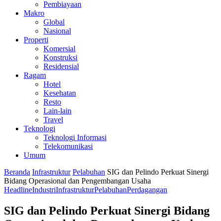
Pembiayaan
Makro
Global
Nasional
Properti
Komersial
Konstruksi
Residensial
Ragam
Hotel
Kesehatan
Resto
Lain-lain
Travel
Teknologi
Teknologi Informasi
Telekomunikasi
Umum
Beranda
Infrastruktur
Pelabuhan
SIG dan Pelindo Perkuat Sinergi
Bidang Operasional dan Pengembangan Usaha
Headline
Industri
Infrastruktur
Pelabuhan
Perdagangan
SIG dan Pelindo Perkuat Sinergi Bidang