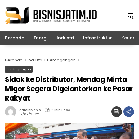
Langsung
ke
konten
Beranda
Energi
Industri
Infrastruktur
Keuang
Beranda
Industri
Perdagangan
Perdagangan
Sidak ke Distributor, Mendag Minta
Migor Segera Digelontorkan ke Pasar
Rakyat
Adminbisnis
2 Min Baca
17/02/2022