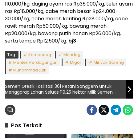
110.000/kg, daging ayam ras Rp35.000/kg, telur ayam
ras Rp18.000/kg, cabe merah besar Rp24.000–
30.000/kg, cabe merah keriting Rp28.000/kg, cabe
rawit merah Rp50.000/kg, bawang merah
Rp20.000/kg, bawang putih honan Rp26.000/kg,
serta tempe Rp12.500/kg.
bj3
Tag:
Kemendag
Mendag
Menteri Perdagangan
Migor
Minyak Goreng
Muhammad Lutfi
Semen Gresik Fasilitasi 361 Petani Sanggem untuk
Menggarap Lahan Seluas 119,25 hektar Milik Semen
Gresik di Rembang, Jawa Tengah
Pos Terkait