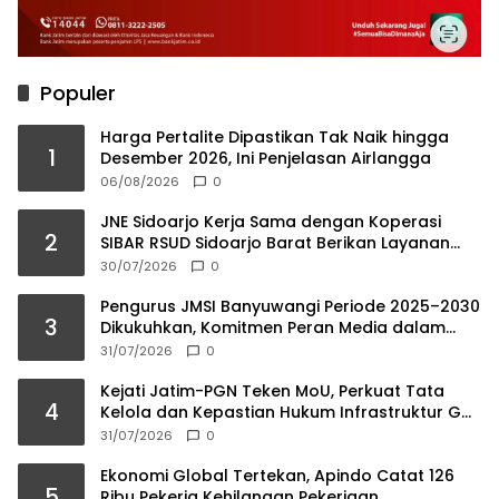
Populer
Harga Pertalite Dipastikan Tak Naik hingga
1
Desember 2026, Ini Penjelasan Airlangga
06/08/2026
0
JNE Sidoarjo Kerja Sama dengan Koperasi
2
SIBAR RSUD Sidoarjo Barat Berikan Layanan
Farmasi Tanpa Antri
30/07/2026
0
Pengurus JMSI Banyuwangi Periode 2025–2030
3
Dikukuhkan, Komitmen Peran Media dalam
Investasi Daerah
31/07/2026
0
Kejati Jatim-PGN Teken MoU, Perkuat Tata
4
Kelola dan Kepastian Hukum Infrastruktur Gas
Bumi
31/07/2026
0
Ekonomi Global Tertekan, Apindo Catat 126
5
Ribu Pekerja Kehilangan Pekerjaan