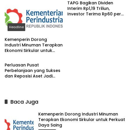
TAPG Bagikan Dividen
Interim Rp1,19 Triliun,
Investor Terima Rp60 per
Saham
Headline
Kemenperin Dorong
Industri Minuman Terapkan
Ekonomi Sirkular untuk
Headline
Perkuat Daya Saing
Perluasan Pusat
Perbelanjaan yang Sukses
dan Reposisi Aset Jadi
Strategi Pengembang
Kelolah Pasar Ritel
Baca Juga
Kemenperin Dorong Industri Minuman
Terapkan Ekonomi Sirkular untuk Perkuat
Daya Saing