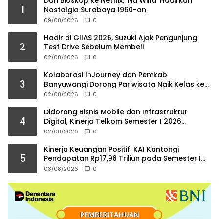
Dari Bioskop ke Netflix, ‘Na Willa’ Hadirkan
1
Nostalgia Surabaya 1960-an
09/08/2026
0
Hadir di GIIAS 2026, Suzuki Ajak Pengunjung
2
Test Drive Sebelum Membeli
02/08/2026
0
Kolaborasi InJourney dan Pemkab
3
Banyuwangi Dorong Pariwisata Naik Kelas ke
Kancah Internasional
02/08/2026
0
Didorong Bisnis Mobile dan Infrastruktur
4
Digital, Kinerja Telkom Semester I 2026
Tumbuh Positif
02/08/2026
0
Kinerja Keuangan Positif: KAI Kantongi
5
Pendapatan Rp17,96 Triliun pada Semester I
2026
03/08/2026
0