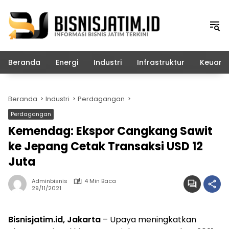
Langsung
ke
konten
Beranda
Energi
Industri
Infrastruktur
Keuang
Beranda
Industri
Perdagangan
Perdagangan
Kemendag: Ekspor Cangkang Sawit
ke Jepang Cetak Transaksi USD 12
Juta
Adminbisnis
4 Min Baca
29/11/2021
Bisnisjatim.id, Jakarta
– Upaya meningkatkan