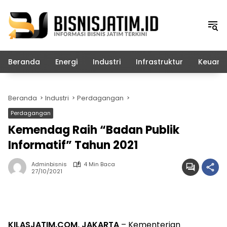
Langsung
ke
konten
Beranda
Energi
Industri
Infrastruktur
Keuang
Beranda
Industri
Perdagangan
Perdagangan
Kemendag Raih “Badan Publik
Informatif” Tahun 2021
Adminbisnis
4 Min Baca
27/10/2021
KILASJATIM.COM, JAKARTA
– Kementerian