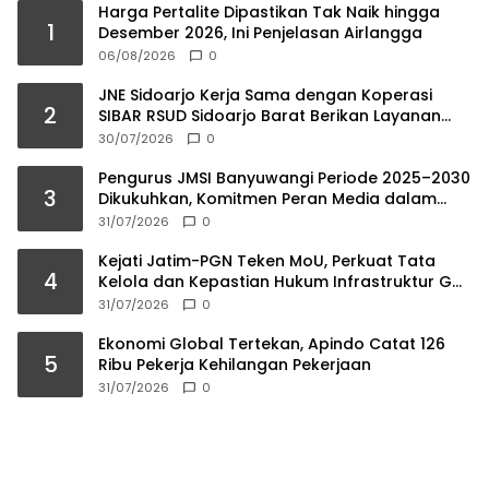
Harga Pertalite Dipastikan Tak Naik hingga
1
Desember 2026, Ini Penjelasan Airlangga
06/08/2026
0
JNE Sidoarjo Kerja Sama dengan Koperasi
2
SIBAR RSUD Sidoarjo Barat Berikan Layanan
Farmasi Tanpa Antri
30/07/2026
0
Pengurus JMSI Banyuwangi Periode 2025–2030
3
Dikukuhkan, Komitmen Peran Media dalam
Investasi Daerah
31/07/2026
0
Kejati Jatim-PGN Teken MoU, Perkuat Tata
4
Kelola dan Kepastian Hukum Infrastruktur Gas
Bumi
31/07/2026
0
Ekonomi Global Tertekan, Apindo Catat 126
5
Ribu Pekerja Kehilangan Pekerjaan
31/07/2026
0