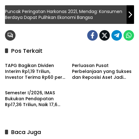
Puncak Peringatan Harkonas 2021, Mendag: Konsumen
Berdaya Dapat Pulihkan Ekonomi Bangsa
Pos Terkait
Headline
Headline
TAPG Bagikan Dividen
Perluasan Pusat
Interim Rp1,19 Triliun,
Perbelanjaan yang Sukses
Investor Terima Rp60 per
dan Reposisi Aset Jadi
Headline
Saham
Strategi Pengembang
Kelolah Pasar Ritel
Semester I/2026, IMAS
Bukukan Pendapatan
Rp17,36 Triliun, Naik 17,6
Persen
Baca Juga