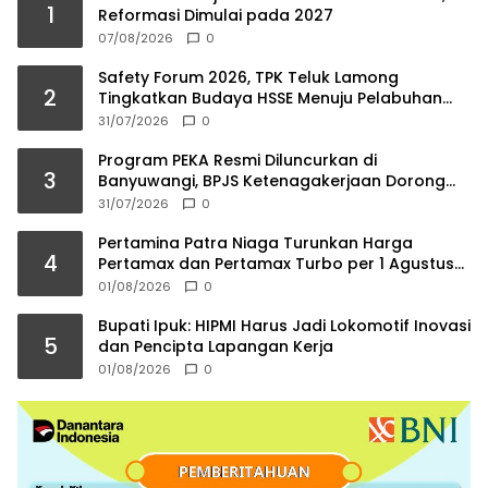
1
Reformasi Dimulai pada 2027
07/08/2026
0
Safety Forum 2026, TPK Teluk Lamong
2
Tingkatkan Budaya HSSE Menuju Pelabuhan
Berkelas Dunia
31/07/2026
0
Program PEKA Resmi Diluncurkan di
3
Banyuwangi, BPJS Ketenagakerjaan Dorong
Ahli Waris Jadi Wirausaha
31/07/2026
0
Pertamina Patra Niaga Turunkan Harga
4
Pertamax dan Pertamax Turbo per 1 Agustus
2026
01/08/2026
0
Bupati Ipuk: HIPMI Harus Jadi Lokomotif Inovasi
5
dan Pencipta Lapangan Kerja
01/08/2026
0