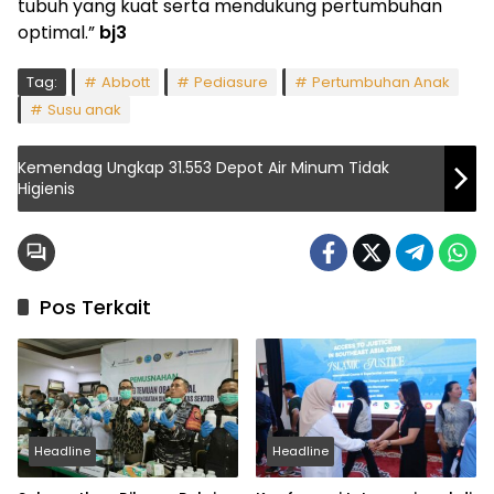
tubuh yang kuat serta mendukung pertumbuhan
optimal.”
bj3
Tag:
Abbott
Pediasure
Pertumbuhan Anak
Susu anak
Kemendag Ungkap 31.553 Depot Air Minum Tidak
Higienis
Pos Terkait
Headline
Headline