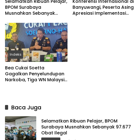
Selamatkan Ribuan Pelajar,
Konferensi Internasional di
BPOM Surabaya
Banyuwangi, Peserta Asing
Musnahkan Sebanyak
Apresiasi Implementasi
97.677 Obat Ilegal
Nilai-Nilai Islam
Indeks
Bea Cukai Soetta
Gagalkan Penyelundupan
Narkoba, Tiga WN Malaysia
Ditangkap
Baca Juga
Selamatkan Ribuan Pelajar, BPOM
Surabaya Musnahkan Sebanyak 97.677
Obat Ilegal