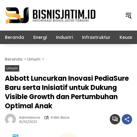
Langsung
ke
konten
Beranda
Energi
Industri
Infrastruktur
Keuang
Beranda
Umum
Umum
Abbott Luncurkan Inovasi PediaSure
Baru serta Inisiatif untuk Dukung
Visible Growth dan Pertumbuhan
Optimal Anak
Adminbisnis
4 Min Baca
15/10/2021