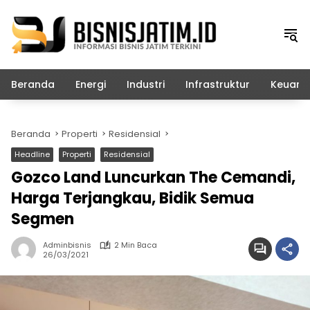
Langsung
ke
konten
Beranda
Energi
Industri
Infrastruktur
Keuang
Beranda
Properti
Residensial
Headline
Properti
Residensial
Gozco Land Luncurkan The Cemandi,
Harga Terjangkau, Bidik Semua
Segmen
Adminbisnis
2 Min Baca
26/03/2021