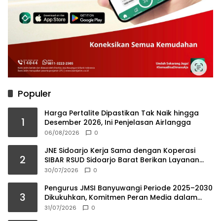
Populer
Harga Pertalite Dipastikan Tak Naik hingga
1
Desember 2026, Ini Penjelasan Airlangga
06/08/2026
0
JNE Sidoarjo Kerja Sama dengan Koperasi
2
SIBAR RSUD Sidoarjo Barat Berikan Layanan
Farmasi Tanpa Antri
30/07/2026
0
Pengurus JMSI Banyuwangi Periode 2025–2030
3
Dikukuhkan, Komitmen Peran Media dalam
Investasi Daerah
31/07/2026
0