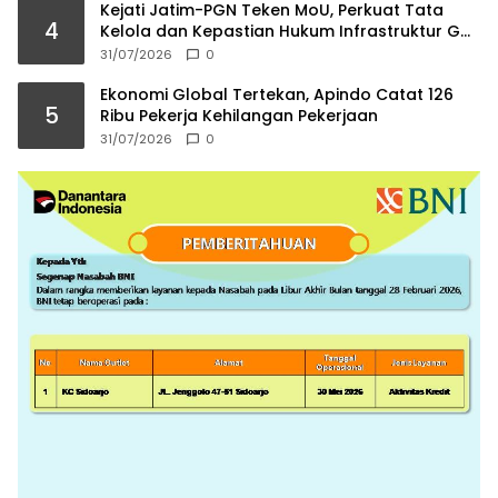
Kejati Jatim-PGN Teken MoU, Perkuat Tata
4
Kelola dan Kepastian Hukum Infrastruktur Gas
Bumi
31/07/2026
0
Ekonomi Global Tertekan, Apindo Catat 126
5
Ribu Pekerja Kehilangan Pekerjaan
31/07/2026
0