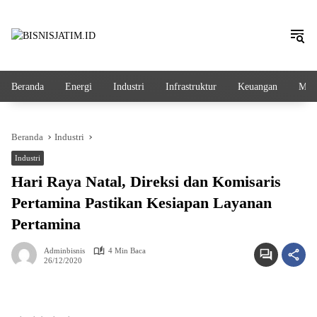
Langsung
ke
konten
Beranda
Energi
Industri
Infrastruktur
Keuangan
Mak
Beranda
Industri
Industri
Hari Raya Natal, Direksi dan Komisaris
Pertamina Pastikan Kesiapan Layanan
Pertamina
Adminbisnis
4 Min Baca
26/12/2020