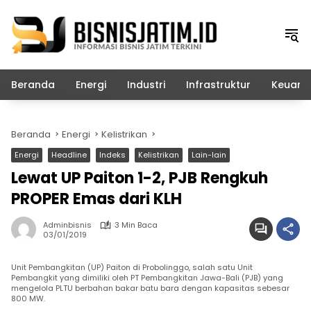
Langsung
ke
konten
Beranda
Energi
Industri
Infrastruktur
Keuang
Beranda
Energi
Kelistrikan
Energi
Headline
Indeks
Kelistrikan
Lain-lain
Lewat UP Paiton 1-2, PJB Rengkuh
PROPER Emas dari KLH
Adminbisnis
3 Min Baca
03/01/2019
Unit Pembangkitan (UP) Paiton di Probolinggo, salah satu Unit
Pembangkit yang dimiliki oleh PT Pembangkitan Jawa-Bali (PJB) yang
mengelola PLTU berbahan bakar batu bara dengan kapasitas sebesar
800 MW.