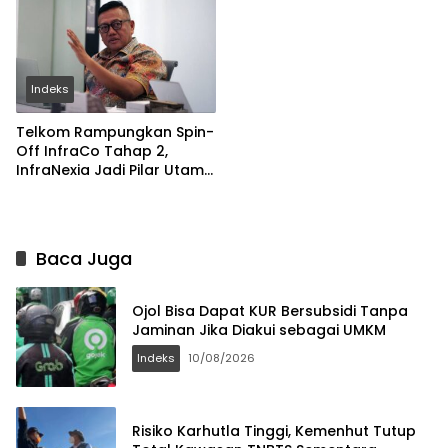
Indeks
Telkom Rampungkan Spin-
Off InfraCo Tahap 2,
InfraNexia Jadi Pilar Utama
Bisnis Wholesale
Connectivity
Baca Juga
Ojol Bisa Dapat KUR Bersubsidi Tanpa
Jaminan Jika Diakui sebagai UMKM
Indeks
10/08/2026
Risiko Karhutla Tinggi, Kemenhut Tutup