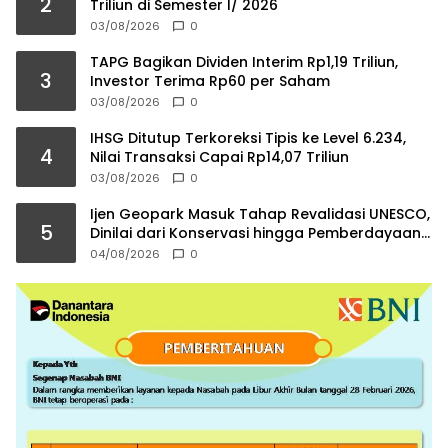
2
Triliun di Semester I/ 2026
03/08/2026
0
TAPG Bagikan Dividen Interim Rp1,19 Triliun,
3
Investor Terima Rp60 per Saham
03/08/2026
0
IHSG Ditutup Terkoreksi Tipis ke Level 6.234,
4
Nilai Transaksi Capai Rp14,07 Triliun
03/08/2026
0
Ijen Geopark Masuk Tahap Revalidasi UNESCO,
5
Dinilai dari Konservasi hingga Pemberdayaan
Masyarakat
04/08/2026
0