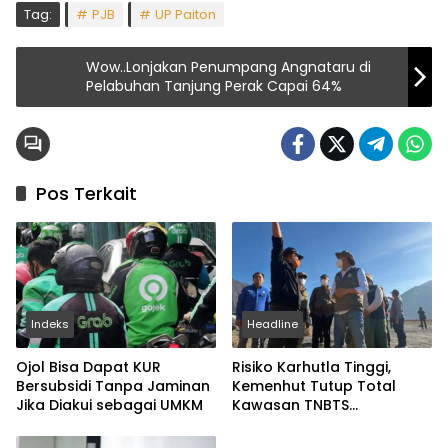
Tag:
PJB
UP Paiton
Wow..Lonjakan Penumpang Angnataru di
Pelabuhan Tanjung Perak Capai 64%
Pos Terkait
Indeks
Headline
Ojol Bisa Dapat KUR
Risiko Karhutla Tinggi,
Bersubsidi Tanpa Jaminan
Kemenhut Tutup Total
Jika Diakui sebagai UMKM
Kawasan TNBTS
Sementara