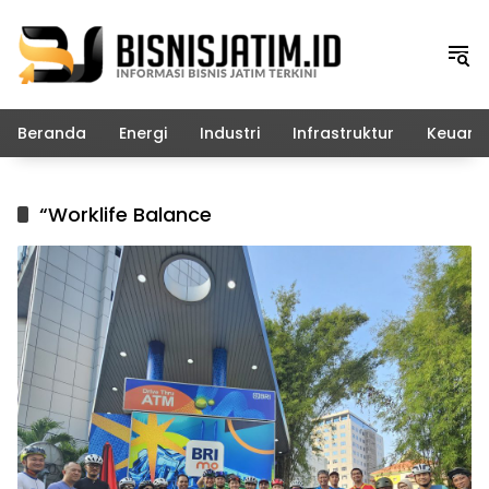
Langsung
ke
konten
Beranda
Energi
Industri
Infrastruktur
Keuang
“Worklife Balance