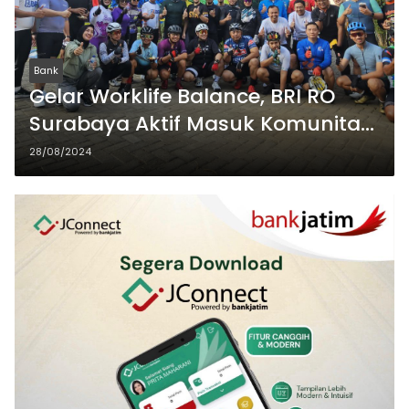
Bank
Gelar Worklife Balance, BRI RO
Surabaya Aktif Masuk Komunitas
Olahraga Cycling dan Running
28/08/2024