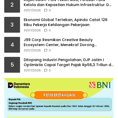
2
Kelola dan Kepastian Hukum Infrastruktur Gas
Bumi
31/07/2026
0
Ekonomi Global Tertekan, Apindo Catat 126
3
Ribu Pekerja Kehilangan Pekerjaan
31/07/2026
0
J99 Corp Resmikan Creative Beauty
4
Ecosystem Center, Menekraf Dorong
Ekosistem Industri Kreatif
31/07/2026
0
Ditopang Industri Pengolahan, DJP Jatim I
5
Optimistis Capai Target Pajak Rp56,3 Triliun di
2026
31/07/2026
0