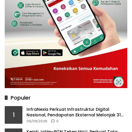
Populer
InfraNexia Perkuat Infrastruktur Digital
1
Nasional, Pendapatan Eksternal Melonjak 31
Persen
06/08/2026
0
Kejati Jatim-PGN Teken MoU, Perkuat Tata