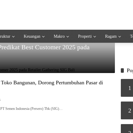
truktur
Keuangan
Makro
Properti
Ragam
T
redikat Best Customer 2025 pada
Po
Toko Bangunan, Dorong Pertumbuhan Pasar di
1
5
T Semen Indonesia (Persero) Tbk (SIG)…
2