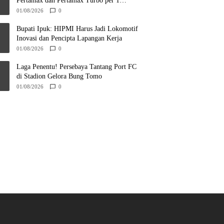
Pertamax dan Pertamax Turbo per 1
Agustus 2026
01/08/2026
0
Bupati Ipuk: HIPMI Harus Jadi Lokomotif
Inovasi dan Pencipta Lapangan Kerja
01/08/2026
0
Laga Penentu! Persebaya Tantang Port FC
di Stadion Gelora Bung Tomo
01/08/2026
0