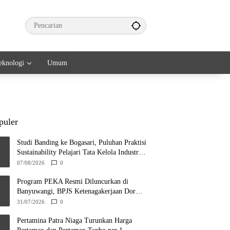
eknologi
Umum
puler
Studi Banding ke Bogasari, Puluhan Praktisi
Sustainability Pelajari Tata Kelola Industri
Berkelanjutan
07/08/2026
0
Program PEKA Resmi Diluncurkan di
Banyuwangi, BPJS Ketenagakerjaan Dorong
Ahli Waris Jadi Wirausaha
31/07/2026
0
Pertamina Patra Niaga Turunkan Harga