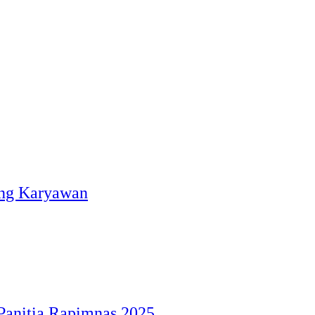
eng Karyawan
Panitia Rapimnas 2025